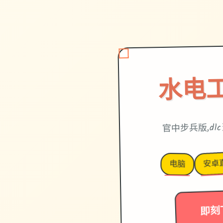
水电
官中步兵版,dl
安卓
电脑
即刻