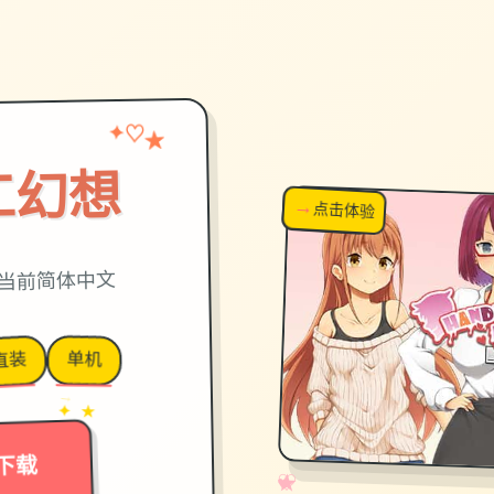
✦
★
♡
工幻想
→
↗
点击体验
超棒！
c当前简体中文
单机
直装
→
✦ ★
下载
✧
♡
★
♥