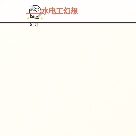
~~~
★
♡
✦
✧
♥
~
水电工幻想
✦ ✧ ★