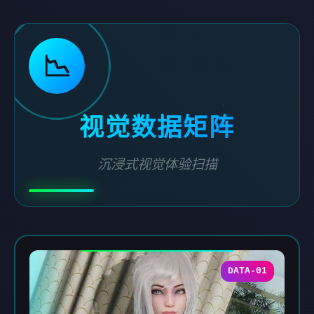
📉
视觉数据矩阵
沉浸式视觉体验扫描
DATA-01