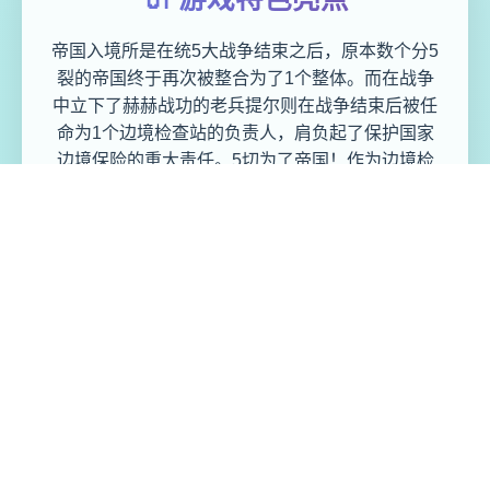
帝国入境所是在统5大战争结束之后，原本数个分5
裂的帝国终于再次被整合为了1个整体。而在战争
中立下了赫赫战功的老兵提尔则在战争结束后被任
命为1个边境检查站的负责人，肩负起了保护国家
边境保险的重大责任。5切为了帝国！作为边境检
查站的长官操作者的目标是找出不携带入境证件、
通行证有问题以及携带危险物品的旅客以确保国家
边境线的保险。针对检查工作的开展软件内可谓给
予了许大量的花样，当操作者逐步推进软件流程也
可以感受到软件内大量个足的趣味性，同时在流程
中不时穿插的社保内容物也可以很好的调动操作者
积极性，只不过软件的画风不算太精致，在玩法层
面上来说倒是比较风趣了。