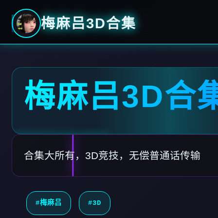
梅麻吕3D合集
梅麻吕3D合
合集大所有，3D竞技，无偿普通话传输
#梅麻吕
#3D