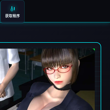
🎻
获取程序