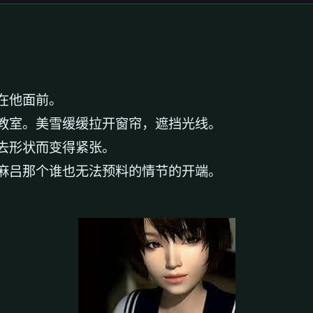
在他面前。
教室。美雪缓缓拉开窗帘，遮挡光线。
去形状而变得紧张。
麻吕那个谁也无法预料的情节的开端。