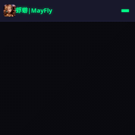
蜉蝣|MayFly